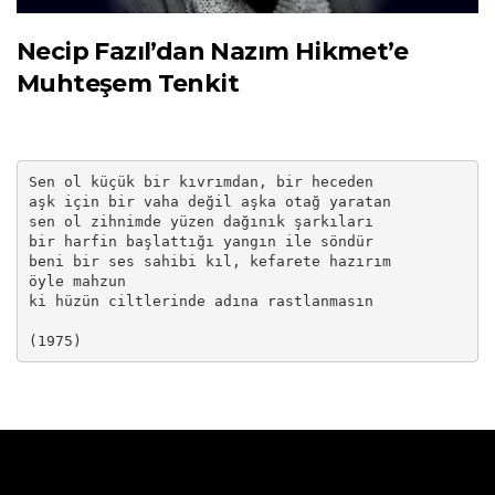
Necip Fazıl’dan Nazım Hikmet’e
Muhteşem Tenkit
Sen ol küçük bir kıvrımdan, bir heceden

aşk için bir vaha değil aşka otağ yaratan

sen ol zihnimde yüzen dağınık şarkıları

bir harfin başlattığı yangın ile söndür

beni bir ses sahibi kıl, kefarete hazırım

öyle mahzun

ki hüzün ciltlerinde adına rastlanmasın

(1975)