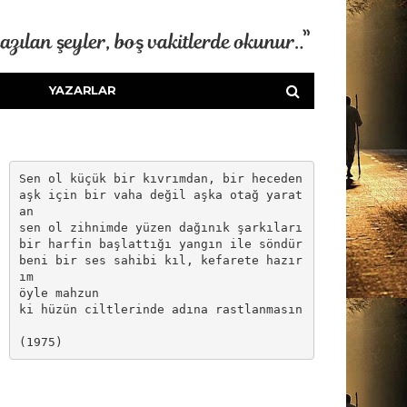
YAZARLAR
Sen ol küçük bir kıvrımdan, bir heceden

aşk için bir vaha değil aşka otağ yarat
an

sen ol zihnimde yüzen dağınık şarkıları

bir harfin başlattığı yangın ile söndür

beni bir ses sahibi kıl, kefarete hazır
ım

öyle mahzun

ki hüzün ciltlerinde adına rastlanmasın

(1975)