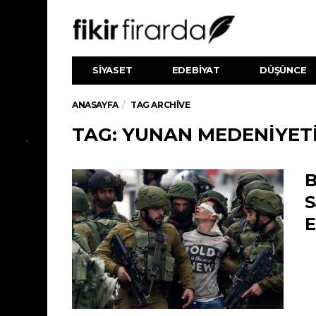
SİYASET
EDEBİYAT
DÜŞÜNCE
ANASAYFA
TAG ARCHIVE
TAG: YUNAN MEDENIYET
B
S
E