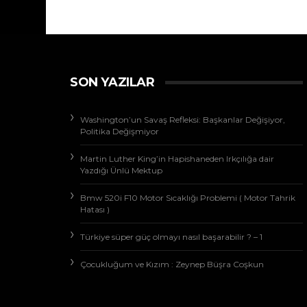
SON YAZILAR
Washington’un Savaş Refleksi: Başkanlar Değişiyor,
Politika Değişmiyor
Martin Luther King’in Hapishaneden Irkçılığa dair
Yazdığı Ünlü Mektup
Bmw 520i F10 Motor Sıcaklığı Problemi ( Motor Tahrik
Hatası )
Türkiye süper güç olmayı nasıl başarabilir ? – 1
Çocukluğum ve Kızım : Zeynep Büşra Coşkun