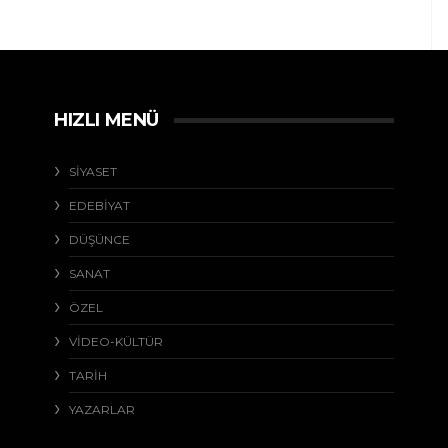
HIZLI MENÜ
SİYASET
EDEBİYAT
DÜŞÜNCE
SANAT
ÖZEL
VİDEO-KÜLTÜR
TARİH
YAZARLAR